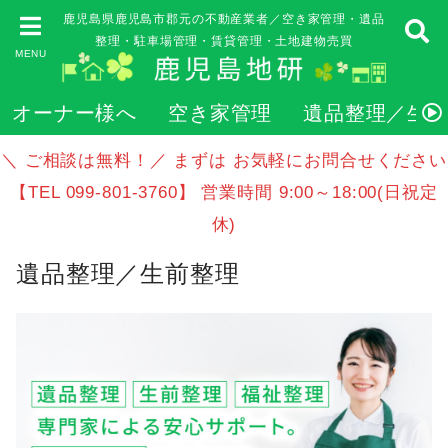
鹿児島県鹿児島市郡元の不動産業者／空き家管理・遺品
整理・駐車場管理・賃貸管理・土地建物売買
MENU
オーナー様へ
空き家管理
遺品整理／生
＼ ご相談は無料！／ まずは お気軽にお問合せください
【TEL 099-801-3760】 営業時間 9:00～18:00(日祝定
休)
遺品整理／生前整理